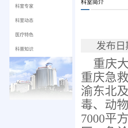
科室简介
科室专家
科室动态
医疗特色
发布日
科普知识
重庆
重庆急
渝东北
毒、动
7000平