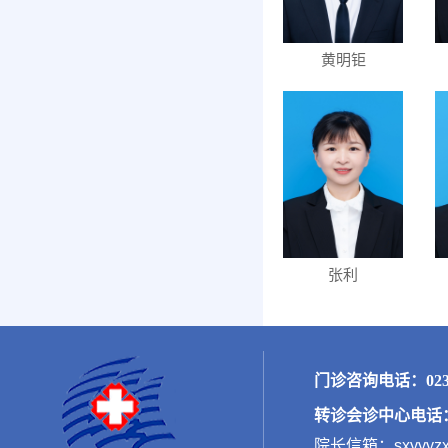
黄明钜
张利
门诊咨询电话：023-
转诊会诊中心电话：02
院长信箱：sxyyyzx